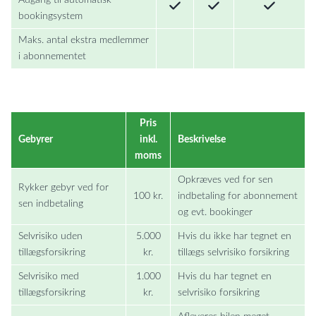
Adgang til automatisk
bookingsystem
Maks. antal ekstra medlemmer
i abonnementet
Pris
Gebyrer
inkl.
Beskrivelse
moms
Opkræves ved for sen
Rykker gebyr ved for
100 kr.
indbetaling for abonnement
sen indbetaling
og evt. bookinger
Selvrisiko uden
5.000
Hvis du ikke har tegnet en
tillægsforsikring
kr.
tillægs selvrisiko forsikring
Selvrisiko med
1.000
Hvis du har tegnet en
tillægsforsikring
kr.
selvrisiko forsikring