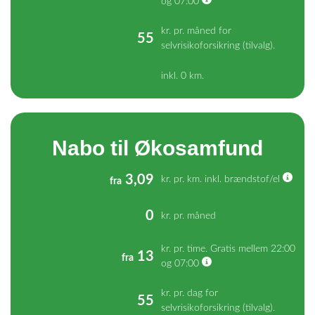
og 07:00
kr. pr. måned for
55
selvrisikoforsikring (tilvalg).
inkl. 0 km.
Nabo til Økosamfund
3,09
kr. pr. km. inkl. brændstof/el
fra
0
kr. pr. måned
kr. pr. time. Gratis mellem 22:00
13
fra
og 07:00
kr. pr. dag for
55
selvrisikoforsikring (tilvalg).