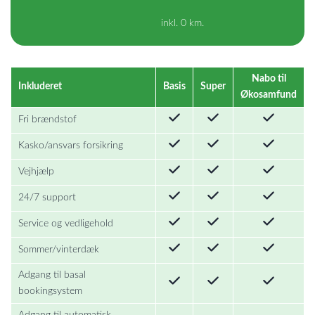
inkl. 0 km.
Nabo til
Inkluderet
Basis
Super
Økosamfund
Fri brændstof
Kasko/ansvars forsikring
Vejhjælp
24/7 support
Service og vedligehold
Sommer/vinterdæk
Adgang til basal
bookingsystem