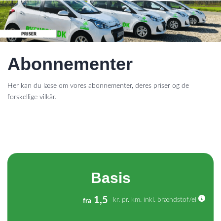
Abonnementer
Her kan du læse om vores abonnementer, deres priser og de
forskellige vilkår.
Basis
1,5
kr. pr. km. inkl. brændstof/el
fra